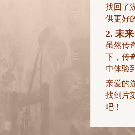
找回了
供更好
2. 未来
虽然传
下，传
中体验
亲爱的
找到片
吧！