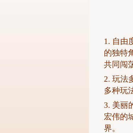
1. 
的独特
共同闯
2. 
多种玩
3. 
宏伟的
界。