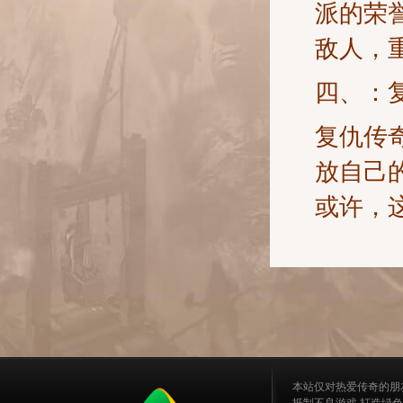
派的荣
敌人，
四、：
复仇传
放自己
或许，
本站仅对热爱传奇的朋